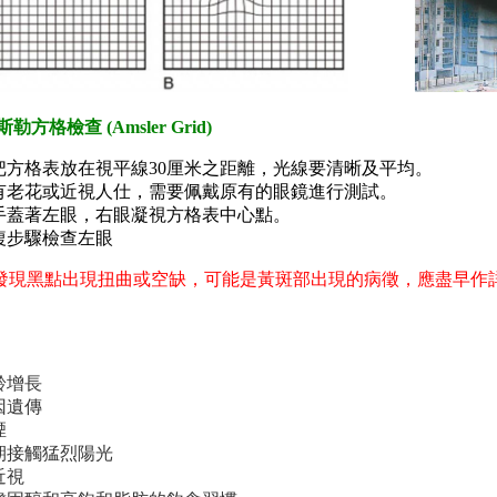
勒方格檢查 (Amsler Grid)
把方格表放在視平線
30
厘米之距離，光線要清晰及平均。
有老花或近視人仕，需要佩戴原有的眼鏡進行測試。
手蓋著左眼，右眼凝視方格表中心點。
複步驟檢查左眼
發現黑點出現扭曲或空缺，可能是黃斑部出現的病徵，應盡早作
齡增長
因遺傳
煙
期接觸猛烈陽光
近視