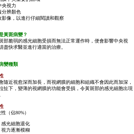
中央視力
責分辨顏色
收影像，以進行仔細閱讀和觀察
是黃斑病變？
斑部脆弱的感光細胞受損而無法正常運作時，便會影響中央視
請盡快求醫並進行適當的治療。
病變種類
性
會隨近視愈深而加長，而視網膜的細胞和組織不會因此而加深，
拉扯下，變薄的視網膜的功能會受損，令黃斑部的感光細胞出現
。
性
 乾性（佔
80%）
感光細胞退化
視力逐漸模糊