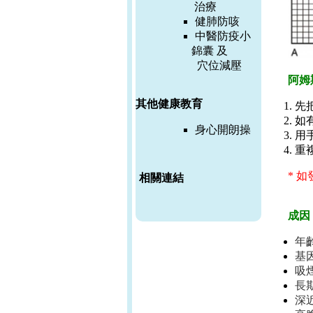
治療
健肺防咳
中醫防疫小
錦囊 及
穴位減壓
阿姆斯
其他健康教育
先
如
身心開朗操
用
重
*
如
相關連結
成
因
年
基
吸
長
深