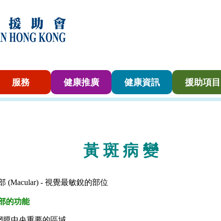
服務
健康推廣
健康資訊
援助項目
黃 斑 病 變
部
(Macular) -
視覺最敏銳的部位
部的功能
網膜中央重要的區域