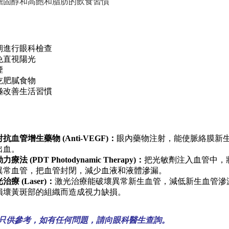
膽固醇和高飽和脂肪的飲食習慣
期進行眼科檢查
免直視陽光
煙
吃肥膩食物
極改善生活習慣
抗血管增生藥物 (Anti-VEGF)：
眼內藥物注射，能使脈絡膜新
出血。
力療法 (PDT Photodynamic Therapy)：
把光敏劑注入血管中，
異常血管，把血管封閉，減少血液和液體滲漏。
治療 (Laser)：
激光治療能破壞異常新生血管，減低新生血管滲
損壞黃斑部的組織而造成視力缺損。
只供參考，如有任何問題，請向眼科醫生查詢。