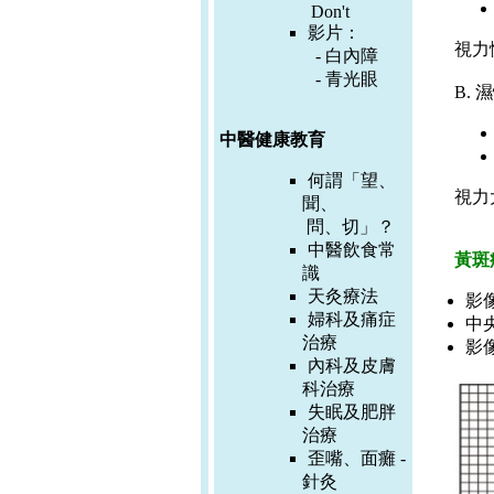
Don't
影片：
視力
-
白內障
-
青光眼
B.
濕
中醫健康教育
何謂「望、
視力
聞、
問、切」？
中醫飲食常
黃斑
識
天灸療法
影
婦科及痛症
中
治療
影
內科及皮膚
科治療
失眠及肥胖
治療
歪嘴、面癱 -
針灸