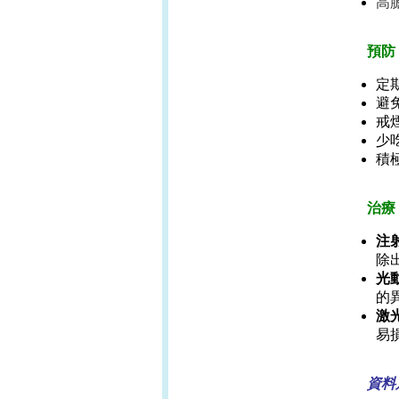
高
預防
定
避
戒
少
積
治療
注射
除
光動
的
激光
易
資料