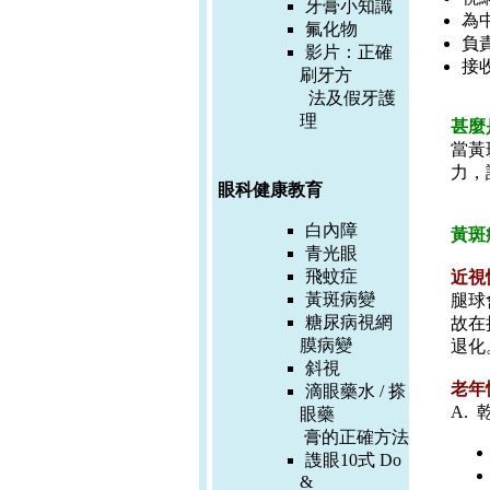
牙膏小知識
為
氟化物
負
影片：
正確
接
刷牙方
法及假牙護
理
甚麼
當黃
力，
眼科健康教育
白內障
黃斑
青光眼
飛蚊症
近視
黃斑病變
腿球
糖尿病視網
故在
膜病變
退化
斜視
老年
滴眼藥水 / 搽
A.
眼藥
膏的正確方
法
謢眼10式 Do
&