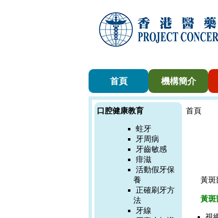
首頁
機構簡介
口腔健康教育
首頁
蛀牙
牙周病
牙齒敏感
痱滋
活動假牙保
養
黃斑
正確刷牙方
黃斑
法
牙線
視