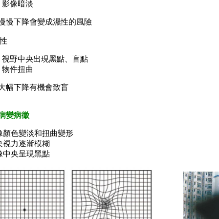
影像暗淡
慢慢下降會變成濕性的風險
性
視野中央出現黑點、盲點
物件扭曲
大幅下降有機會致盲
病變病徵
像顏色變淡和扭曲變形
央視力逐漸模糊
像中央呈現黑點