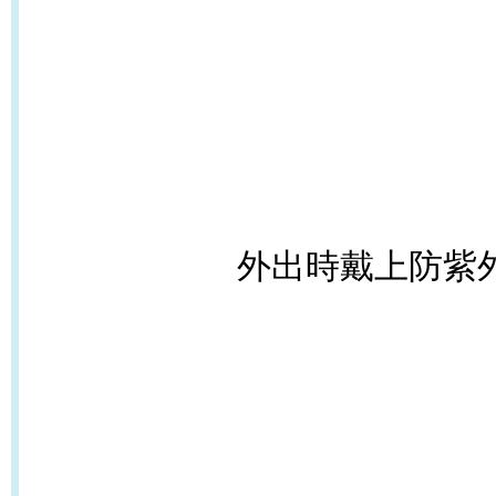
外出時戴上防紫