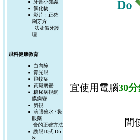
Do
牙膏小知識
氟化物
影片：
正確
刷牙方
法及假牙護
理
眼科健康教育
白內障
青光眼
飛蚊症
宜使用電腦
30
黃斑病變
糖尿病視網
膜病變
斜視
滴眼藥水 / 搽
眼藥
間
膏的正確方
法
謢眼10式 Do
&