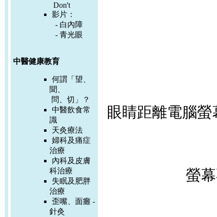
Don't
影片：
-
白內障
-
青光眼
中醫健康教育
何謂「望、
聞、
問、切」？
眼睛距離電腦螢
中醫飲食常
識
天灸療法
婦科及痛症
治療
內科及皮膚
科治療
螢幕
失眠及肥胖
治療
歪嘴、面癱 -
針灸