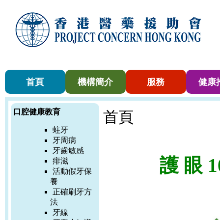
首頁
機構簡介
服務
健康
口腔健康教育
首頁
蛀牙
牙周病
牙齒敏感
護 眼 1
痱滋
活動假牙保
養
正確刷牙方
法
牙線