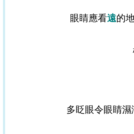
眼睛應看
遠
的
多眨眼令眼睛