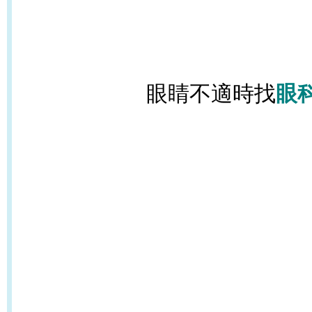
眼睛不適時找
眼