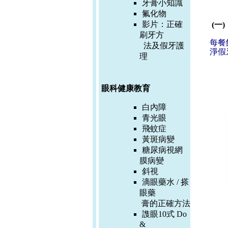
牙膏小知識
氟化物
影片：
正確
(一
刷牙方
每餐
法及假牙護
淨假
理
眼科健康教育
白內障
青光眼
飛蚊症
黃斑病變
糖尿病視網
膜病變
斜視
滴眼藥水 / 搽
眼藥
膏的正確方
法
謢眼10式 Do
&