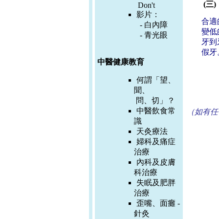
(三
Don't
影片：
合適
-
白內障
變低
-
青光眼
牙到
假牙
中醫健康教育
何謂「望、
聞、
問、切」？
中醫飲食常
（如有任
識
天灸療法
婦科及痛症
治療
內科及皮膚
科治療
失眠及肥胖
治療
歪嘴、面癱 -
針灸