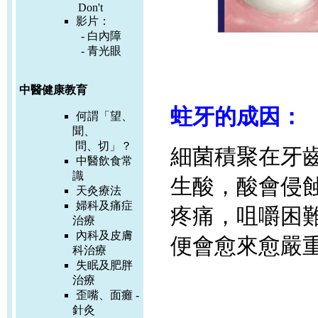
Don't
影片：
-
白內障
-
青光眼
中醫健康教育
蛀牙的成因：
何謂「望、
聞、
問、切」？
細菌積聚在牙
中醫飲食常
識
生酸，酸會侵
天灸療法
婦科及痛症
疼痛，咀嚼困
治療
內科及皮膚
便會愈來愈嚴
科治療
失眠及肥胖
治療
歪嘴、面癱 -
針灸