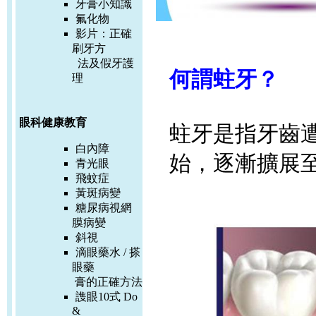
牙膏小知識
氟化物
影片：
正確
刷牙方
法及假牙護
何謂蛀牙？
理
眼科健康教育
蛀牙是指牙齒
白內障
始，逐漸擴展
青光眼
飛蚊症
黃斑病變
糖尿病視網
膜病變
斜視
滴眼藥水 / 搽
眼藥
膏的正確方
法
謢眼10式 Do
&