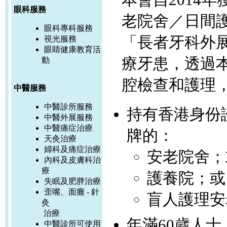
眼科服務
老院舍／日間
眼科專科服務
「長者牙科外
視光服務
眼睛健康教育活
療牙患，透過
動
腔檢查和護理
中醫服務
中醫診所服務
持有香港身份
中醫外展服務
中醫痛症治療
牌的
：
天灸治療
婦科及痛症治療
安老院舍
；
內科及皮膚科治
療
護養院
；或
失眠及肥胖治療
歪嘴、面癱 - 針
盲人護理安
灸
治療
年滿60歲人士
中醫診所可使用