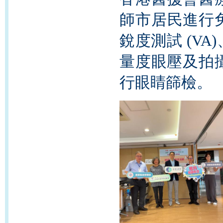
師市居民進行
銳度測試 (V
量度眼壓及拍
行眼睛篩檢。