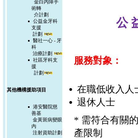
金白內障手
術轉
介計劃
公 
公益金牙科
支援
計劃
醫社一心 - 牙
科
治療計劃
服務對象：
社區牙科支
援
計劃
在職低收入人
其他機構援助項目
退休人士
港安醫院慈
善基
* 需符合有關
金黃斑病變眼
內
產限制
注射資助計劃