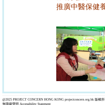
推廣中醫保健養
@2025 PROJECT CONCERN HONG KONG projectconcern.org.h
無障礙聲明 Accessibility Statement