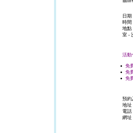
協辦
日期：
時間：
地點
室 
活動
免
免
免
預約
地址
電話：
網址：w