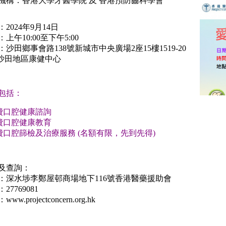
機構：香港大學牙醫學院 及 香港預防齒科學會
2024年9月14日
上午10:00至下午5:00
：沙田鄉事會路138號新城市中央廣場2座15樓1519-20
- 沙田地區康健中心
包括：
費口腔健康諮詢
費口腔健康教育
費口腔篩檢及治療服務 (名額有限，先到先得)
及查詢：
：深水埗李鄭屋邨商場地下116號香港醫藥援助會
27769081
ww.projectconcern.org.hk