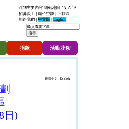
-
+
跳到主要內容
網站地圖
A
A
A
招募義工
|
職位空缺
|
下載區
聯絡我們
|
中文版
|
English
捐款
活動花絮
繁體中文
English
 劃
區
8日)