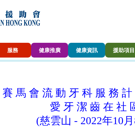
服務
健康推廣
健康資訊
援助項目
賽 馬 會 流 動 牙 科 服 務 計
愛 牙 潔 齒 在 社 
(慈雲山 - 2022年10月