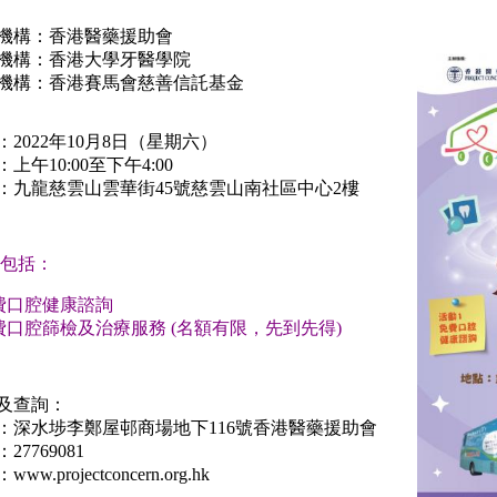
機構：香港醫藥援助會
機構：香港大學牙醫學院
機構：香港賽馬會慈善信託基金
：2022年10月8日（星期六）
上午10:00至下午4:00
：
九龍慈雲山雲華街45號
慈雲山南社區中心2樓
包括：
費口腔健康諮詢
費口腔篩檢及治療服務 (名額有限，先到先得)
及查詢：
：深水埗李鄭屋邨商場地下116號香港醫藥援助會
27769081
ww.projectconcern.org.hk